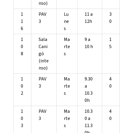
nso)
1
PAV
Lu
11 a
3
1
3
ne
12h
0
6
s
1
Sala
Ma
9 a
1
0
Cani
rte
10 h
5
8
gó
s
(inte
nso)
1
PAV
Ma
9.30
4
0
3
rte
a
0
2
s
10.3
0h
1
PAV
Ma
10.3
4
0
3
rte
0 a
0
3
s
11.3
0h