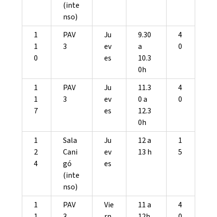
(inte
nso)
1
PAV
Ju
9.30
4
1
3
ev
a
0
0
es
10.3
0h
1
PAV
Ju
11.3
4
1
3
ev
0 a
0
7
es
12.3
0h
1
Sala
Ju
12 a
1
2
Cani
ev
13 h
5
4
gó
es
(inte
nso)
1
PAV
Vie
11 a
4
1
3
rn
12h
0