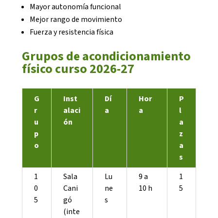
Mayor autonomía funcional
Mejor rango de movimiento
Notícies
Fuerza y resistencia física
Butlletins
Grupos de acondicionamiento
Diari de la Fundació
físico curso 2026-27
Fundesplai als mitjans
G
Inst
Dí
Hor
P
Xarxes socials
r
alaci
a
a
l
u
ón
a
COL·LABORA
p
z
o
a
Fes voluntariat
s
Fes un donatiu
1
Sala
Lu
9 a
1
0
Cani
ne
10 h
5
Treballa amb nosaltres
5
gó
s
(inte