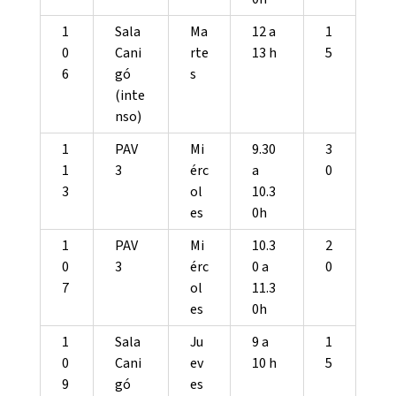
1
Sala
Ma
12 a
1
0
Cani
rte
13 h
5
6
gó
s
(inte
nso)
1
PAV
Mi
9.30
3
1
3
érc
a
0
3
ol
10.3
es
0h
1
PAV
Mi
10.3
2
0
3
érc
0 a
0
7
ol
11.3
es
0h
1
Sala
Ju
9 a
1
0
Cani
ev
10 h
5
9
gó
es