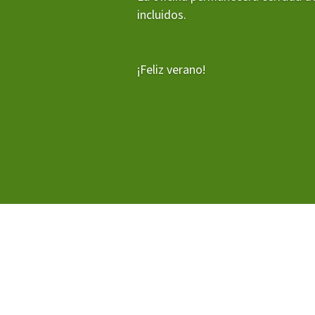
incluidos.
L'equip
Missió i valo
Els comptes 
Memòria d'ac
¡Feliz verano!
Proposta ed