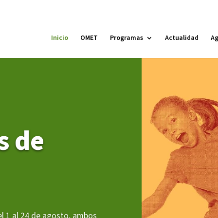
Inicio
OMET
Programas
Actualidad
A
MÓN ESCOLAR
ALBERG CENTRE
CCIÓ SOCIAL I JOVES
ESPLAIS
s de
el 1 al 24 de agosto, ambos
ACTUALITAT
COL
Notícies