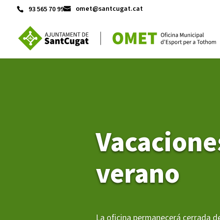
omet@santcugat.cat
93 565 70 99
ACTIVITATS D'ESTIU
CASES DE COLÒNIES
A
Vacacione
verano
La oficina permanecerá cerrada d
CONEIX FUNDESPLAI
La Fundació