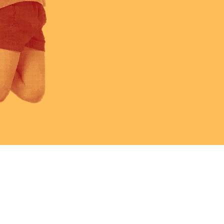
Fes un donatiu
Treballa amb nosaltres