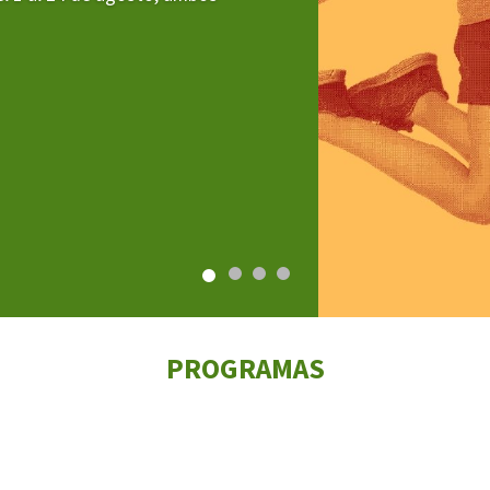
Butlletins
rs
Diari de la Fundació
clars
Fundesplai als mitjans
tivitats
Xarxes socials
ucativa
PROGRAMAS