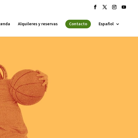
genda
Alquileres y reservas
Contacto
Español
 ESPLAI
FORMACIÓ
SUPORT TERCER SECTOR
·LABORA
Fes voluntariat