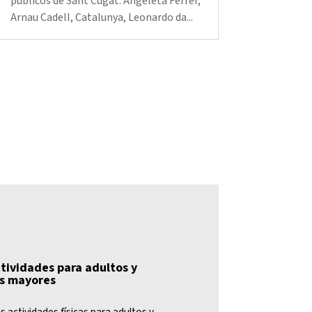
públicos de Sant Cugat: Angeleta Ferrer,
Arnau Cadell, Catalunya, Leonardo da...
ctividades para adultos y
s mayores
as actividades físicas para adultos y