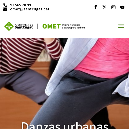
93 565 70 99
omet@santcugat.cat
ACTIVITATS D'ESTIU
MÓN ESCOLAR
ALBERG CENTRE ESPLAI
FORMACIÓ
Danzas urbanas