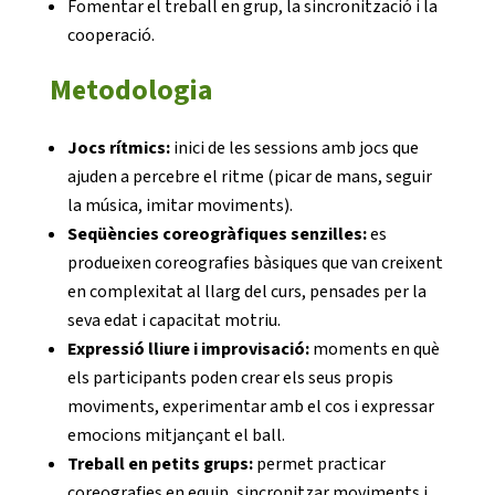
Fomentar el treball en grup, la sincronització i la
cooperació.
Notícies
Metodologia
Butlletins
Diari de la Fundació
Jocs rítmics:
inici de les sessions amb jocs que
ajuden a percebre el ritme (picar de mans, seguir
Fundesplai als mitjans
la música, imitar moviments).
Xarxes socials
Seqüències coreogràfiques senzilles:
es
produeixen coreografies bàsiques que van creixent
COL·LABORA
en complexitat al llarg del curs, pensades per la
seva edat i capacitat motriu.
Expressió lliure i improvisació:
moments en què
Fes voluntariat
els participants poden crear els seus propis
Fes un donatiu
moviments, experimentar amb el cos i expressar
emocions mitjançant el ball.
Treballa amb nosaltres
Treball en petits grups:
permet practicar
coreografies en equip, sincronitzar moviments i