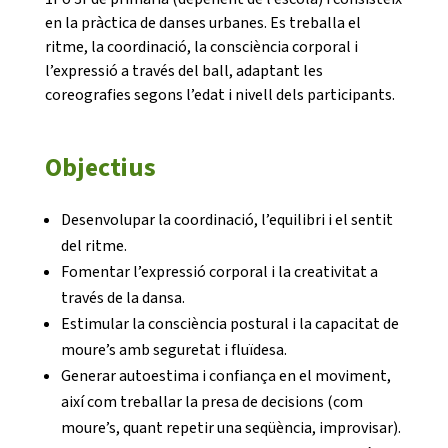
en la pràctica de danses urbanes. Es treballa el
ritme, la coordinació, la consciència corporal i
l’expressió a través del ball, adaptant les
coreografies segons l’edat i nivell dels participants.
CONEIX FUNDESPLAI
Objectius
La Fundació
Desenvolupar la coordinació, l’equilibri i el sentit
L'equip
del ritme.
Fomentar l’expressió corporal i la creativitat a
Missió i valors
través de la dansa.
Els comptes clars
Estimular la consciència postural i la capacitat de
moure’s amb seguretat i fluïdesa.
Memòria d'activitats
Generar autoestima i confiança en el moviment,
Proposta educativa
així com treballar la presa de decisions (com
moure’s, quant repetir una seqüència, improvisar).
ACTUALITAT