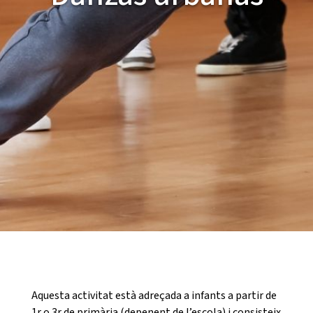
CASES DE COLÒNIES
ACCIÓ SOCIAL I JOVES
ESPLAIS
SUPORT TERCER SECTOR
Aquesta activitat està adreçada a infants a partir de
1r o 3r de primària (depenent de l’escola) i consisteix