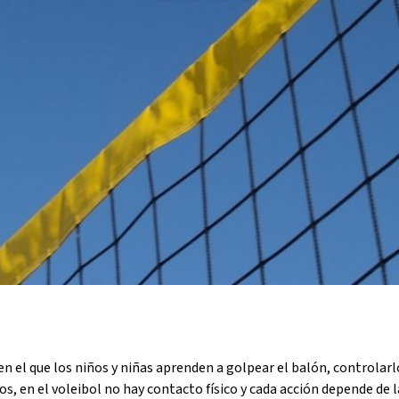
Butlletins
rs
Diari de la Fundació
clars
Fundesplai als mitjans
tivitats
Xarxes socials
ucativa
en el que los niños y niñas aprenden a golpear el balón, controla
vos, en el voleibol no hay contacto físico y cada acción depende d