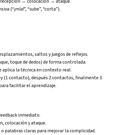
: recepción → colocación → ataque.
iva (“¡mía!”, “sube”, “corta”).
esplazamientos, saltos y juegos de reflejos.
saque, toque de dedos) de forma controlada.
 aplica la técnica en contexto real.
 (1 contacto), después 2 contactos, finalmente 3.
ra facilitar el aprendizaje.
 feedback inmediato.
n, colocación y ataque.
 o palabras claras para mejorar la complicidad.