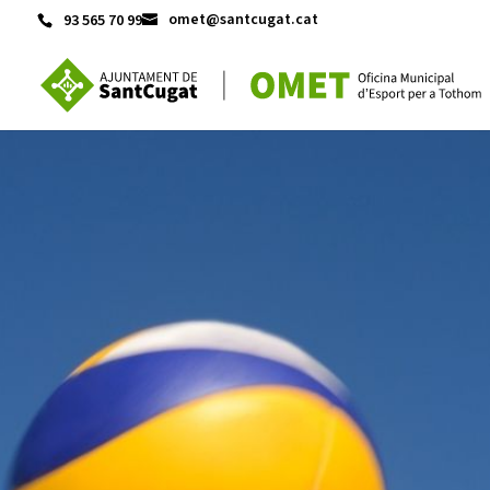
omet@santcugat.cat
93 565 70 99
ACTIVITATS D'ESTIU
CASES DE COLÒNIES
A
CONEIX FUNDESPLAI
La Fundació