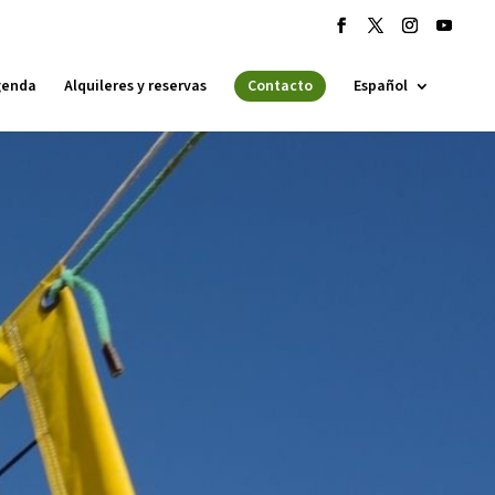
genda
Alquileres y reservas
Contacto
Español
 ESPLAI
FORMACIÓ
SUPORT TERCER SECTOR
·LABORA
Fes voluntariat