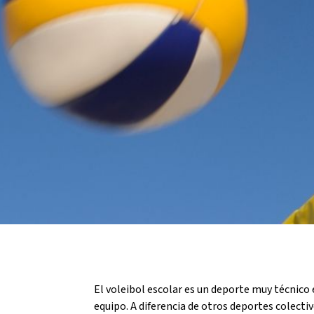
L'equip
Missió i valo
Els comptes 
Memòria d'ac
Proposta ed
El voleibol escolar es un deporte muy técnico 
equipo. A diferencia de otros deportes colecti