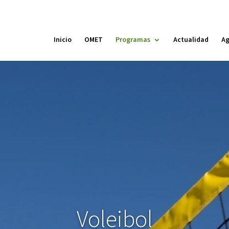
Inicio
OMET
Programas
Actualidad
A
MÓN ESCOLAR
ALBERG CENTRE
CCIÓ SOCIAL I JOVES
ESPLAIS
Voleibol
ACTUALITAT
COL
Notícies