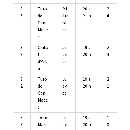
8
Turó
Mi
20 a
2
5
de
érc
21 h
4
Can
ol
Mate
es
s
3
Ciuta
Ju
19 a
2
8
t
ev
20 h
4
d’Alb
es
a
3
Turó
Ju
19 a
2
2
de
ev
20 h
1
Can
es
Mate
s
6
Joan
Ju
19 a
1
7
Mara
ev
20 h
0