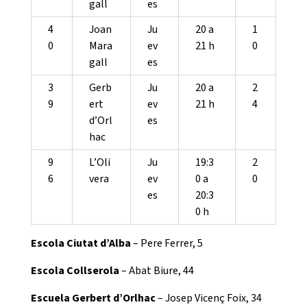
gall
es
4
Joan
Ju
20 a
1
0
Mara
ev
21 h
0
gall
es
3
Gerb
Ju
20 a
2
9
ert
ev
21 h
4
d’Orl
es
hac
9
L’Oli
Ju
19:3
2
6
vera
ev
0 a
0
es
20:3
0 h
Escola Ciutat d’Alba
– Pere Ferrer, 5
Escola Collserola
– Abat Biure, 44
Escuela Gerbert d’Orlhac
– Josep Vicenç Foix, 34