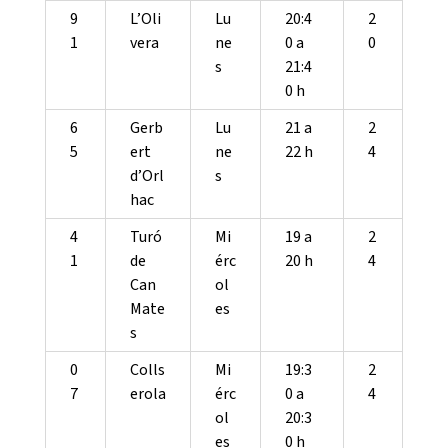
9
L’Oli
Lu
20:4
2
1
vera
ne
0 a
0
s
21:4
0 h
6
Gerb
Lu
21 a
2
5
ert
ne
22 h
4
d’Orl
s
hac
4
Turó
Mi
19 a
2
1
de
érc
20 h
4
Can
ol
Mate
es
s
0
Colls
Mi
19:3
2
7
erola
érc
0 a
4
ol
20:3
es
0 h