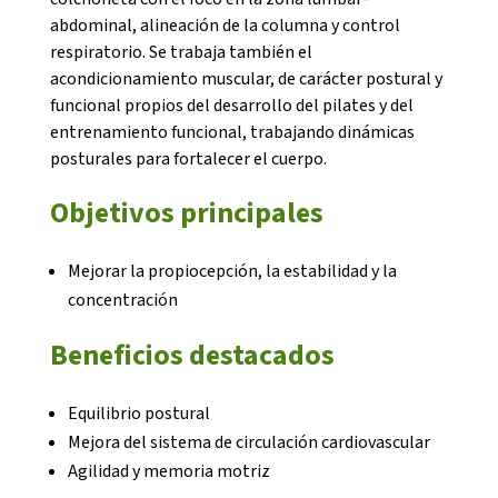
abdominal, alineación de la columna y control
respiratorio. Se trabaja también el
acondicionamiento muscular, de carácter postural y
funcional propios del desarrollo del pilates y del
entrenamiento funcional, trabajando dinámicas
CONEIX FUNDESPLAI
posturales para fortalecer el cuerpo.
Objetivos principales
La Fundació
L'equip
Mejorar la propiocepción, la estabilidad y la
concentración
Missió i valors
Beneficios destacados
Els comptes clars
Memòria d'activitats
Equilibrio postural
Proposta educativa
Mejora del sistema de circulación cardiovascular
Agilidad y memoria motriz
ACTUALITAT