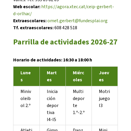
Web escolar:
https://agora.xtec.cat/ceip-gerbert-
d-orlhac/
Extraescolares:
omet.gerbert@fundesplai.org
Tf. extraescolares:
608 428 518
CONEIX FUNDESPLAI
Parrilla de actividades 2026-27
La Fundació
Horario de actividades: 16:30 a 18:00 h
L'equip
Lune
Mart
Miérc
Juev
s
es
oles
es
Missió i valors
Els comptes clars
Miniv
Inicia
Multi
Motri
oleib
ción
depor
juego
Memòria d'activitats
ol 2.º
depor
te
I3
tiva
1.º-2.º
Proposta educativa
I4-I5
ACTUALITAT
Atleti
Gimn
Danz
Mini