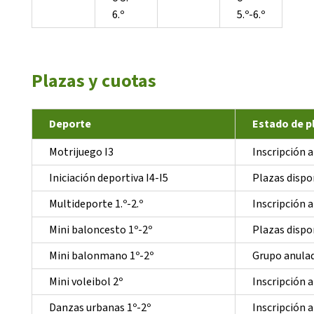
6.º
5.º-6.º
Plazas y cuotas
Deporte
Estado de pl
Motrijuego I3
Inscripción 
Iniciación deportiva I4-I5
Plazas dispo
Multideporte 1.º-2.º
Inscripción 
Mini baloncesto 1º-2º
Plazas dispo
Mini balonmano 1º-2º
Grupo anula
Mini voleibol 2º
Inscripción 
Danzas urbanas 1º-2º
Inscripción 