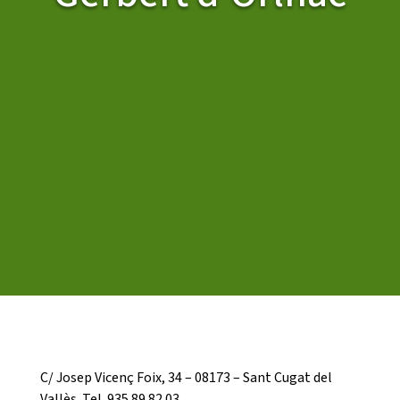
CASES DE COLÒNIES
ACCIÓ SOCIAL I JOVES
ESPLAIS
SUPORT TERCER SECTOR
C/ Josep Vicenç Foix, 34 – 08173 – Sant Cugat del
Vallès. Tel. 935 89 82 03