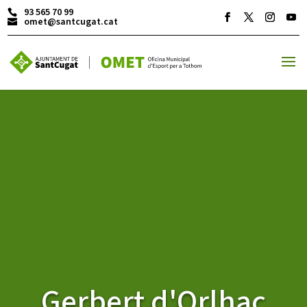
93 565 70 99
omet@santcugat.cat
ACTIVITATS D'ESTIU
MÓN ESCOLAR
ALBERG CENTRE ESPLAI
FORMACIÓ
Gerbert d'Orlhac