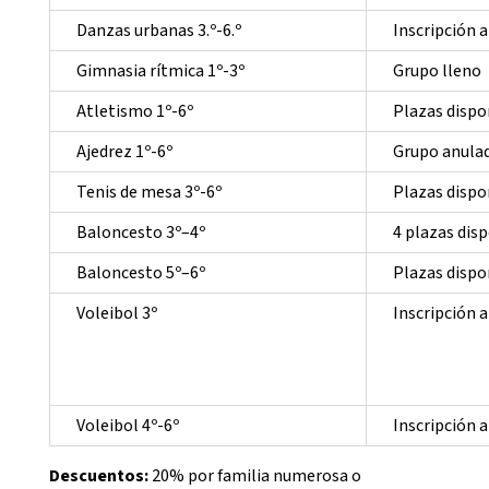
Danzas urbanas 3.º-6.º
Inscripción 
Gimnasia rítmica 1º-3º
Grupo lleno
Atletismo 1º-6º
Plazas dispo
Ajedrez 1º-6º
Grupo anula
Tenis de mesa 3º-6º
Plazas dispo
Baloncesto 3º–4º
4 plazas dis
Baloncesto 5º–6º
Plazas dispo
Voleibol 3º
Inscripción 
Voleibol 4º-6º
Inscripción 
Descuentos:
20% por familia numerosa o