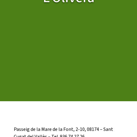
CASES DE COLÒNIES
ACCIÓ SOCIAL I JOVES
ESPLAIS
SUPORT TERCER SECTOR
Passeig de la Mare de la Font, 2-10, 08174 – Sant
Cugat del Vallès – Tel. 936 74 27 26