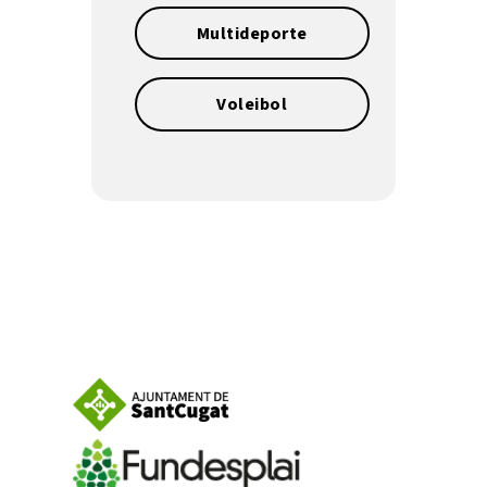
Multideporte
Voleibol