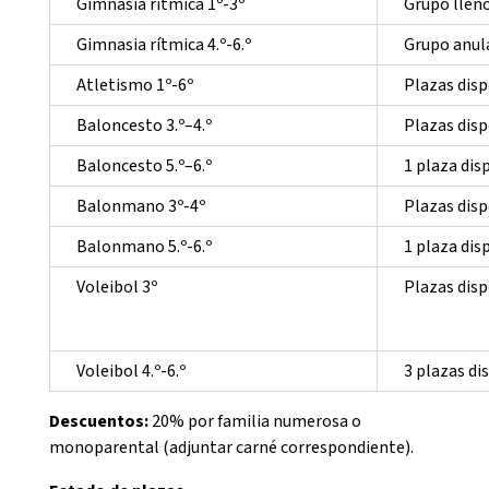
Gimnasia rítmica 1º-3º
Grupo llen
Gimnasia rítmica 4.º-6.º
Grupo anul
Atletismo 1º-6º
Plazas dis
Baloncesto 3.º–4.º
Plazas dis
Baloncesto 5.º–6.º
1 plaza dis
Balonmano 3º-4º
Plazas dis
Balonmano 5.º-6.º
1 plaza dis
Voleibol 3º
Plazas dis
Voleibol 4.º-6.º
3 plazas di
Descuentos:
20% por familia numerosa o
monoparental (adjuntar carné correspondiente).