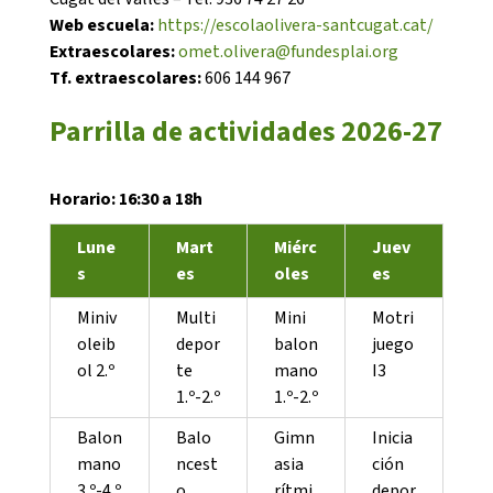
Web escuela:
https://escolaolivera-santcugat.cat/
Extraescolares:
omet.olivera@fundesplai.org
Tf. extraescolares:
606 144 967
Parrilla de actividades 2026-27
CONEIX FUNDESPLAI
Horario: 16:30 a 18h
La Fundació
Lune
Mart
Miérc
Juev
L'equip
s
es
oles
es
Missió i valors
Miniv
Multi
Mini
Motri
Els comptes clars
oleib
depor
balon
juego
ol 2.º
te
mano
I3
Memòria d'activitats
1.º-2.º
1.º-2.º
Proposta educativa
Balon
Balo
Gimn
Inicia
mano
ncest
asia
ción
ACTUALITAT
3.º-4.º
o
rítmi
depor