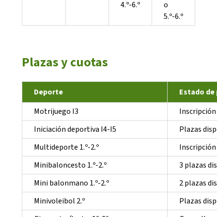
4.º-6.º
o
5.º-6.º
Plazas y cuotas
Deporte
Estado de 
Motrijuego I3
Inscripción
Iniciación deportiva I4-I5
Plazas dis
Multideporte 1.º-2.º
Inscripción
Minibaloncesto 1.º-2.º
3 plazas di
Mini balonmano 1.º-2.º
2 plazas di
Minivoleibol 2.º
Plazas dis