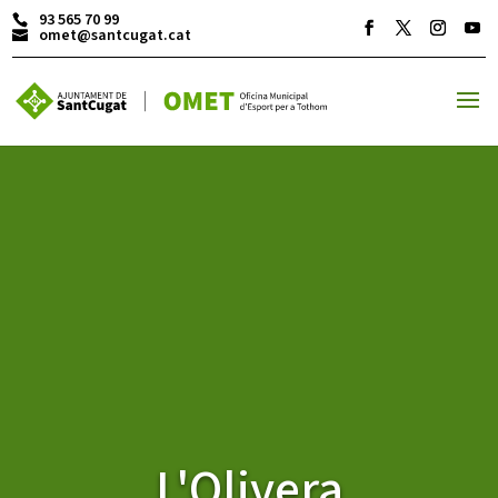
93 565 70 99
omet@santcugat.cat
ACTIVITATS D'ESTIU
MÓN ESCOLAR
ALBERG CENTRE ESPLAI
FORMACIÓ
L'Olivera