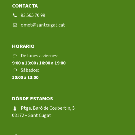
CONTACTA
93 565 70 99
Notícies
omet@santcugat.cat
Butlletins
Diari de la Fundació
HORARIO
Fundesplai als mitjans
De lunes a viernes:
Xarxes socials
9:00 a 13:00 / 16:00 a 19:00
Sábados:
10:00 a 13:00
COL·LABORA
Fes voluntariat
DÓNDE ESTAMOS
Fes un donatiu
Ptge. Baró de Coubertin, 5
08172 – Sant Cugat
Treballa amb nosaltres