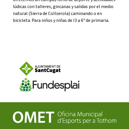
lúdicas con talleres, gincanas y salidas por el medio
natural (Sierra de Collserola) caminando o en
bicicleta. Para niños y niñas de I3 a 6º de primaria.
CONEIX FUNDESPLAI
La Fundació
L'equip
Missió i valors
Els comptes clars
Memòria d'activitats
Proposta educativa
ACTUALITAT