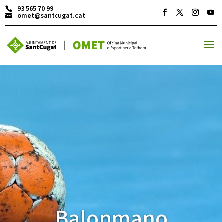
93 565 70 99
omet@santcugat.cat
ACTIVITATS D'ESTIU
MÓN ESCOLAR
ALBERG CENTRE ESPLAI
FORMACIÓ
Balonmano