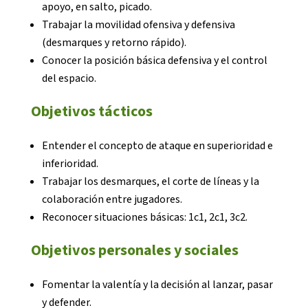
apoyo, en salto, picado.
Trabajar la movilidad ofensiva y defensiva
Notícies
(desmarques y retorno rápido).
Conocer la posición básica defensiva y el control
Butlletins
del espacio.
Diari de la Fundació
Objetivos tácticos
Fundesplai als mitjans
Xarxes socials
Entender el concepto de ataque en superioridad e
inferioridad.
COL·LABORA
Trabajar los desmarques, el corte de líneas y la
colaboración entre jugadores.
Reconocer situaciones básicas: 1c1, 2c1, 3c2.
Fes voluntariat
Fes un donatiu
Objetivos personales y sociales
Treballa amb nosaltres
Fomentar la valentía y la decisión al lanzar, pasar
y defender.