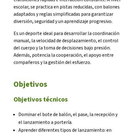
escolar, se practica en pistas reducidas, con balones
adaptados y reglas simplificadas para garantizar
diversión, seguridad y un aprendizaje progresivo.
Es un deporte ideal para desarrollar la coordinación
manual, la velocidad de desplazamiento, el control
CONEIX FUNDESPLAI
del cuerpo y la toma de decisiones bajo presión.
Además, potencia la cooperación, el apoyo entre
La Fundació
compañeros y la gestión del esfuerzo.
L'equip
Objetivos
Missió i valors
Els comptes clars
Objetivos técnicos
Memòria d'activitats
Dominar el bote de balón, el pase, la recepción y
Proposta educativa
el lanzamiento a portería.
Aprender diferentes tipos de lanzamiento: en
ACTUALITAT