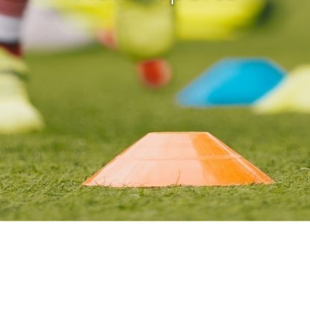
Butlletins
rs
Diari de la Fundació
clars
Fundesplai als mitjans
tivitats
Xarxes socials
ucativa