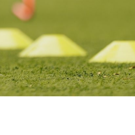
Fes un donatiu
Treballa amb nosaltres