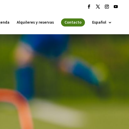
genda
Alquileres y reservas
Contacto
Español
 ESPLAI
FORMACIÓ
SUPORT TERCER SECTOR
·LABORA
Fes voluntariat