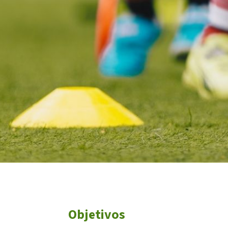
L'equip
Missió i valo
Els comptes 
Memòria d'ac
Proposta ed
Objetivos