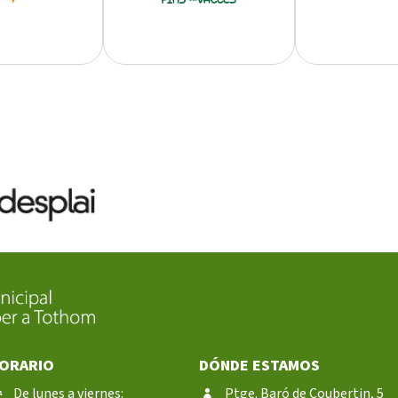
ORARIO
DÓNDE ESTAMOS
De lunes a viernes:
Ptge. Baró de Coubertin, 5