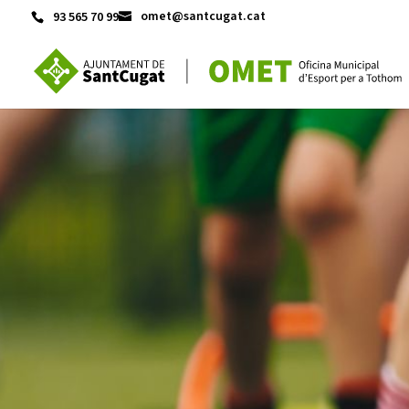
omet@santcugat.cat
93 565 70 99
ACTIVITATS D'ESTIU
CASES DE COLÒNIES
A
CONEIX FUNDESPLAI
La Fundació