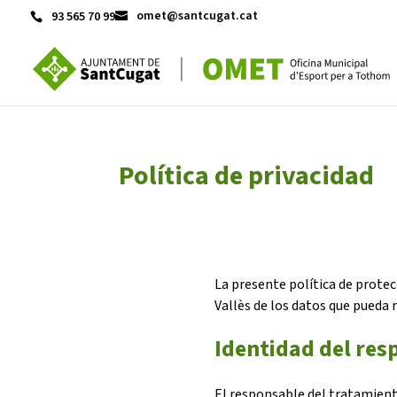
omet@santcugat.cat
93 565 70 99
ACTIVITATS D'ESTIU
Política de privacidad
CASES DE COLÒNIES
A
La presente política de prote
Vallès de los datos que pueda 
Identidad del res
CONEIX FUNDESPLAI
El responsable del tratamient
La Fundació