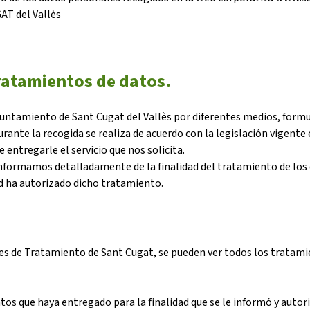
T del Vallès
Butlletins
rs
Diari de la Fundació
clars
Fundesplai als mitjans
tivitats
Xarxes socials
tratamientos de datos.
ucativa
yuntamiento de Sant Cugat del Vallès por diferentes medios, form
rante la recogida se realiza de acuerdo con la legislación vigente
e entregarle el servicio que nos solicita.
nformamos detalladamente de la finalidad del tratamiento de los 
ed ha autorizado dicho tratamiento.
ades de Tratamiento de Sant Cugat, se pueden ver todos los tratam
os que haya entregado para la finalidad que se le informó y autor