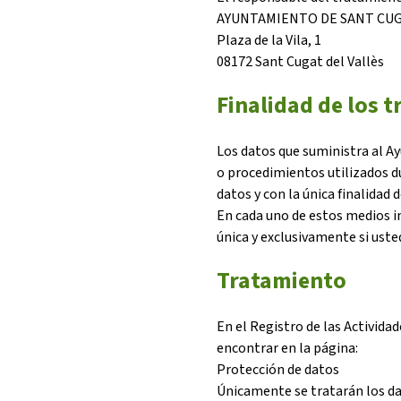
AYUNTAMIENTO DE SANT CUGA
L'equip
Plaza de la Vila, 1
Missió i valo
08172 Sant Cugat del Vallès
Els comptes 
Memòria d'ac
Finalidad de los 
Proposta ed
Los datos que suministra al A
o procedimientos utilizados du
datos y con la única finalidad d
En cada uno de estos medios i
única y exclusivamente si ust
Tratamiento
En el Registro de las Activid
encontrar en la página:
Protección de datos
Únicamente se tratarán los dat