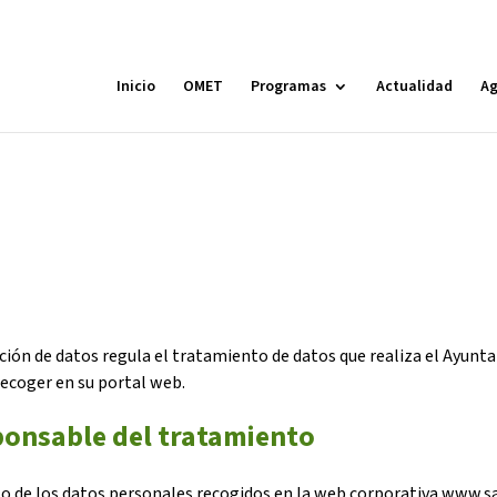
Inicio
OMET
Programas
Actualidad
A
MÓN ESCOLAR
ALBERG CENTRE
CCIÓ SOCIAL I JOVES
ESPLAIS
cción de datos regula el tratamiento de datos que realiza el Ayunt
recoger en su portal web.
ponsable del tratamiento
ACTUALITAT
COL
o de los datos personales recogidos en la web corporativa www.sa
Notícies