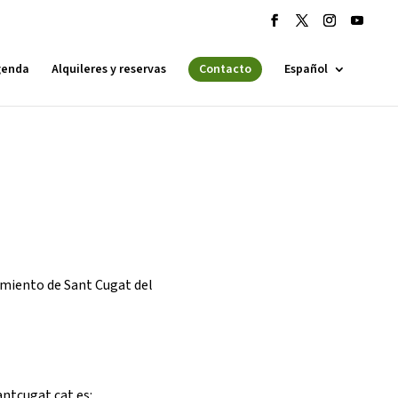
genda
Alquileres y reservas
Contacto
Español
 ESPLAI
FORMACIÓ
SUPORT TERCER SECTOR
amiento de Sant Cugat del
·LABORA
ntcugat.cat es:
Fes voluntariat