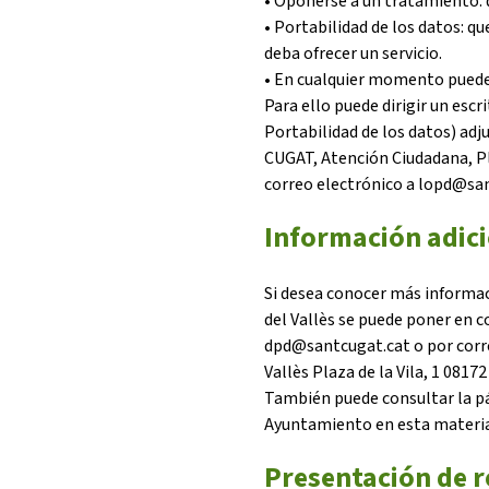
• Oponerse a un tratamiento: 
• Portabilidad de los datos: q
deba ofrecer un servicio.
• En cualquier momento puede 
Para ello puede dirigir un escr
Portabilidad de los datos) a
CUGAT, Atención Ciudadana, Pla
correo electrónico a lopd@sa
Información adici
Si desea conocer más informac
del Vallès se puede poner en c
dpd@santcugat.cat o por corre
Vallès Plaza de la Vila, 1 08172
También puede consultar la pá
Ayuntamiento en esta materia 
Presentación de 