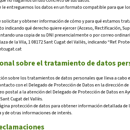
que no hagamos un uso concreto de sus datos.
ue le entreguemos los datos en un formato compatible para que los
solicitar y obtener información de cómo y para qué estamos trat
ito indicando qué derecho quiere ejercer (Acceso, Rectificación, Su
djuntando una copia de su DNI presencialmente o por correo ordi
za de la Vila, 1 08172 Sant Cugat del Vallès, indicando “Ref. Prote
ntcugat.cat
onal sobre el tratamiento de datos pe
ión sobre los tratamientos de datos personales que lleva a cabo
ontacto con el Delegado de Protección de Datos en la dirección de
o postal a la atención del Delegado de Protección de Datos en A
 Sant Cugat del Vallès.
gina protección de datos para obtener información detallada de l
y de otras informaciones de interés.
reclamaciones