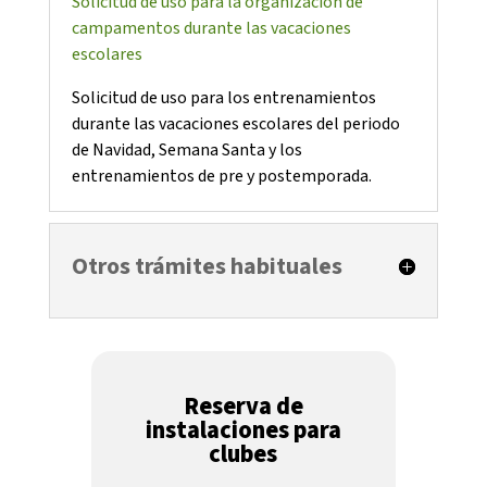
Solicitud de uso para la organización de
campamentos durante las vacaciones
escolares
Notícies
Solicitud de uso para los entrenamientos
Butlletins
durante las vacaciones escolares del periodo
Diari de la Fundació
de Navidad, Semana Santa y los
entrenamientos de pre y postemporada.
Fundesplai als mitjans
Xarxes socials
Otros trámites habituales
COL·LABORA
Fes voluntariat
Fes un donatiu
Reserva de
instalaciones para
Treballa amb nosaltres
clubes