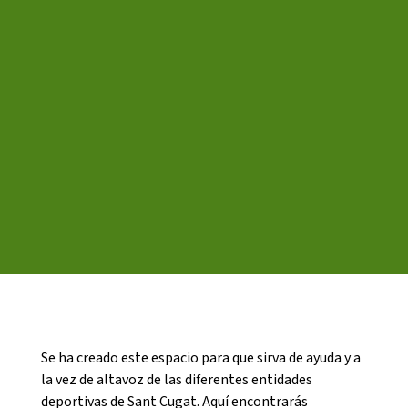
CASES DE COLÒNIES
ACCIÓ SOCIAL I JOVES
ESPLAIS
SUPORT TERCER SECTOR
Se ha creado este espacio para que sirva de ayuda y a
la vez de altavoz de las diferentes entidades
deportivas de Sant Cugat. Aquí encontrarás