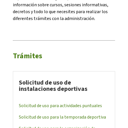
información sobre cursos, sesiones informativas,
decretos y todo lo que necesites para realizar los
diferentes trámites con la administración.
CONEIX FUNDESPLAI
Trámites
La Fundació
L'equip
Missió i valors
Solicitud de uso de
instalaciones deportivas
Els comptes clars
Memòria d'activitats
Solicitud de uso para actividades puntuales
Proposta educativa
Solicitud de uso para la temporada deportiva
ACTUALITAT