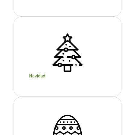
Notícies
Butlletins
Diari de la Fundació
Fundesplai als mitjans
Xarxes socials
Navidad
COL·LABORA
Fes voluntariat
Fes un donatiu
Treballa amb nosaltres