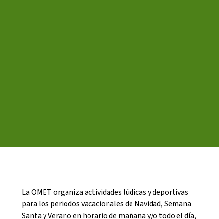
CASES DE COLÒNIES
ACCIÓ SOCIAL I JOVES
ESPLAIS
SUPORT TERCER SECTOR
La OMET organiza actividades lúdicas y deportivas
para los periodos vacacionales de Navidad, Semana
Santa y Verano en horario de mañana y/o todo el día,