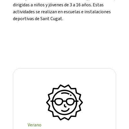
dirigidas a niños y jóvenes de 3 a 16 años. Estas
actividades se realizan en escuelas e instalaciones
deportivas de Sant Cugat.
CONEIX FUNDESPLAI
La Fundació
L'equip
Missió i valors
Els comptes clars
Memòria d'activitats
Proposta educativa
Verano
ACTUALITAT