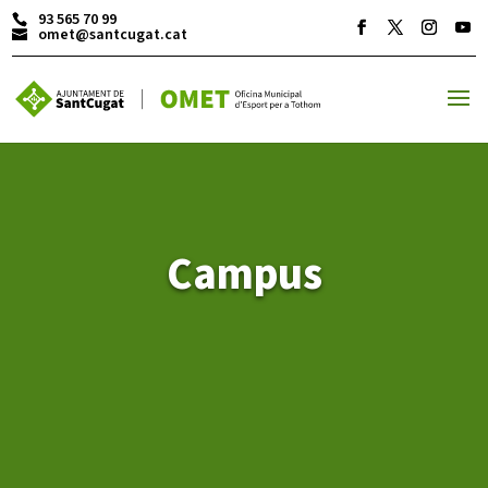
93 565 70 99
omet@santcugat.cat
ACTIVITATS D'ESTIU
MÓN ESCOLAR
Campus
ALBERG CENTRE ESPLAI
FORMACIÓ