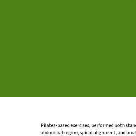
L'equip
Missió i valo
Els comptes 
Memòria d'ac
Proposta ed
Pilates-based exercises, performed both stan
abdominal region, spinal alignment, and breat