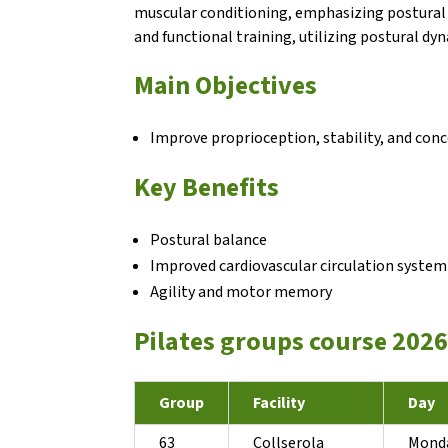
muscular conditioning, emphasizing postural 
and functional training, utilizing postural dy
Main Objectives
Improve proprioception, stability, and con
Key Benefits
Postural balance
Improved cardiovascular circulation system
Agility and motor memory
Pilates groups course 202
Group
Facility
Day
63
Collserola
Mond