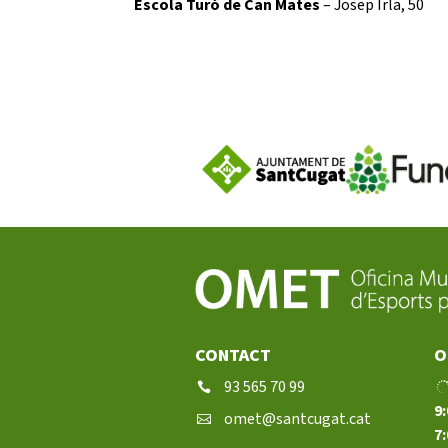
Escola Turó de Can Mates
– Josep Irla, 50
CONTACT
O
93 565 70 99
9:
omet@santcugat.cat
7