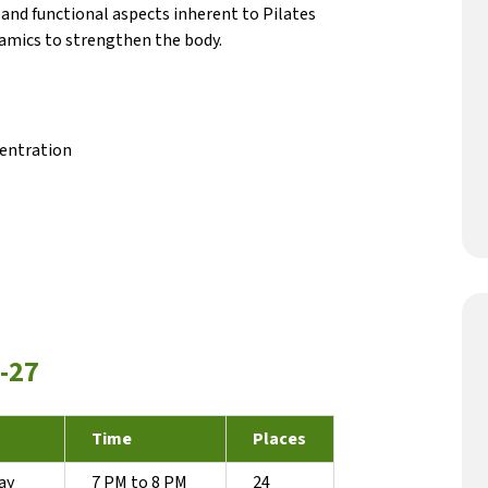
and functional aspects inherent to Pilates
namics to strengthen the body.
centration
6-27
Time
Places
ay
7 PM to 8 PM
24