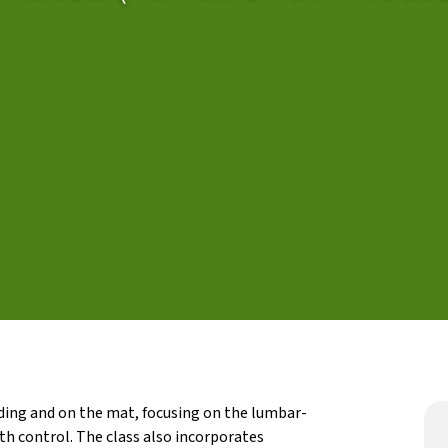
Butlletins
rs
Diari de la Fundació
clars
Fundesplai als mitjans
tivitats
Xarxes socials
ucativa
ding and on the mat, focusing on the lumbar-
h control. The class also incorporates