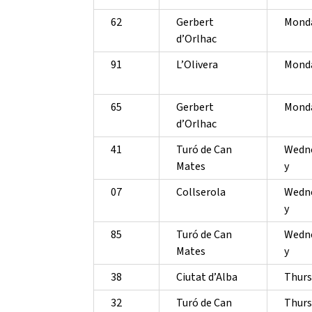
62
Gerbert
Mond
d’Orlhac
91
L’Olivera
Mond
65
Gerbert
Mond
d’Orlhac
41
Turó de Can
Wedn
Mates
y
07
Collserola
Wedn
y
85
Turó de Can
Wedn
Mates
y
38
Ciutat d’Alba
Thurs
32
Turó de Can
Thurs