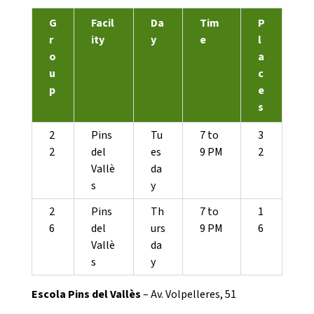
G
Facil
Da
Tim
P
Notícies
r
ity
y
e
l
o
a
Butlletins
u
c
p
e
Diari de la Fundació
s
Fundesplai als mitjans
2
Pins
Tu
7 to
3
Xarxes socials
2
del
es
9 PM
2
Vallè
da
COL·LABORA
s
y
2
Pins
Th
7 to
1
Fes voluntariat
6
del
urs
9 PM
6
Vallè
da
Fes un donatiu
s
y
Treballa amb nosaltres
Escola Pins del Vallès
– Av. Volpelleres, 51