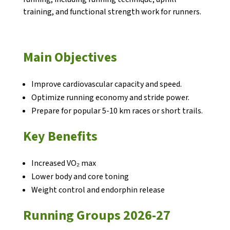
training, and functional strength work for runners.
Main Objectives
CONEIX FUNDESPLAI
Improve cardiovascular capacity and speed.
Optimize running economy and stride power.
La Fundació
Prepare for popular 5-10 km races or short trails.
L'equip
Key Benefits
Missió i valors
Els comptes clars
Increased VO₂ max
Lower body and core toning
Memòria d'activitats
Weight control and endorphin release
Proposta educativa
Running Groups 2026-27
ACTUALITAT