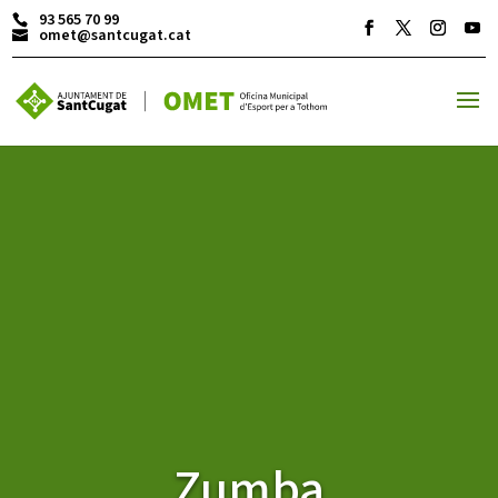
93 565 70 99
omet@santcugat.cat
ACTIVITATS D'ESTIU
MÓN ESCOLAR
ALBERG CENTRE ESPLAI
FORMACIÓ
Zumba