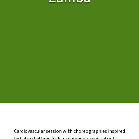
CASES DE COLÒNIES
ACCIÓ SOCIAL I JOVES
ESPLAIS
SUPORT TERCER SECTOR
Cardiovascular session with choreographies inspired
by Latin rhythms (salsa, merengue, reggaeton).