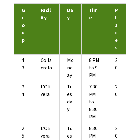
G
Facil
Da
Tim
P
Notícies
r
ity
y
e
l
o
a
Butlletins
u
c
p
e
Diari de la Fundació
s
Fundesplai als mitjans
4
Colls
Mo
8 PM
2
Xarxes socials
3
erola
nd
to 9
0
ay
PM
COL·LABORA
2
L’Oli
Tu
7:30
2
4
vera
es
PM
0
Fes voluntariat
da
to
y
8:30
Fes un donatiu
PM
Treballa amb nosaltres
2
L’Oli
Tu
8:30
2
5
vera
es
PM
0