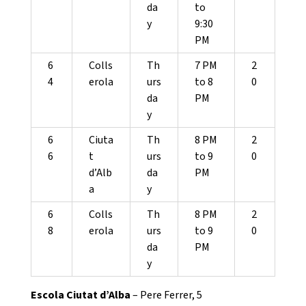
da
to
y
9:30
PM
6
Colls
Th
7 PM
2
4
erola
urs
to 8
0
da
PM
y
6
Ciuta
Th
8 PM
2
6
t
urs
to 9
0
d’Alb
da
PM
a
y
6
Colls
Th
8 PM
2
8
erola
urs
to 9
0
da
PM
y
Escola Ciutat d’Alba
– Pere Ferrer, 5