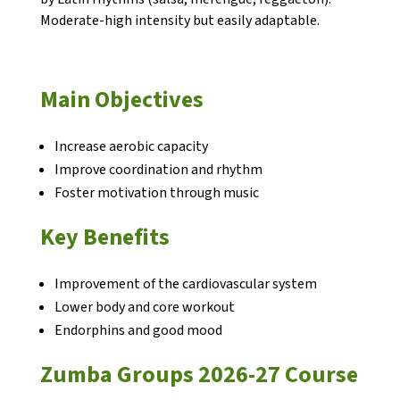
Moderate-high intensity but easily adaptable.
Main Objectives
CONEIX FUNDESPLAI
Increase aerobic capacity
Improve coordination and rhythm
La Fundació
Foster motivation through music
L'equip
Key Benefits
Missió i valors
Els comptes clars
Improvement of the cardiovascular system
Lower body and core workout
Memòria d'activitats
Endorphins and good mood
Proposta educativa
Zumba Groups 2026-27 Course
ACTUALITAT