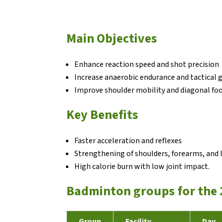
Main Objectives
Enhance reaction speed and shot precision
Increase anaerobic endurance and tactical 
Improve shoulder mobility and diagonal fo
Key Benefits
Faster acceleration and reflexes
Strengthening of shoulders, forearms, and 
High calorie burn with low joint impact.
Badminton groups for the 
Group
Facility
Day