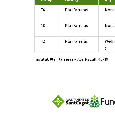
74
Pla i Farreras
Mond
18
Pla i Farreras
Mond
42
Pla i Farreras
Wedn
y
Institut Pla i Farreras
– Ave. Ragull, 45-49