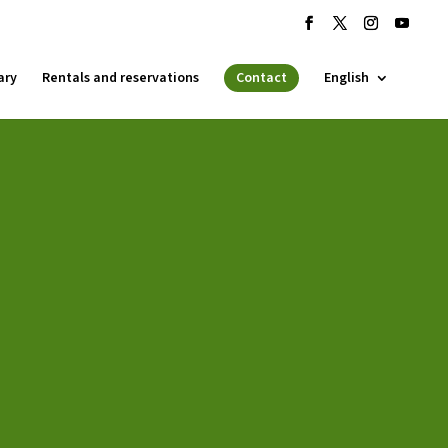
ary
Rentals and reservations
Contact
English
 ESPLAI
FORMACIÓ
SUPORT TERCER SECTOR
·LABORA
Fes voluntariat