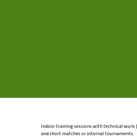
L'equip
Missió i valo
Els comptes 
Memòria d'ac
Proposta ed
Indoor training sessions with technical work (
and short matches or internal tournaments.