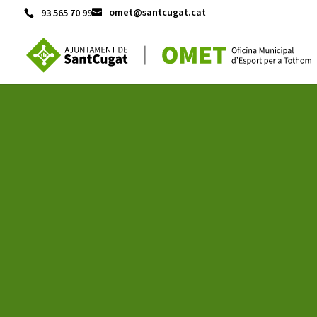
omet@santcugat.cat
93 565 70 99
ACTIVITATS D'ESTIU
CASES DE COLÒNIES
A
CONEIX FUNDESPLAI
La Fundació