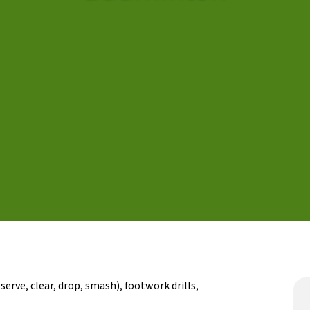
Butlletins
rs
Diari de la Fundació
clars
Fundesplai als mitjans
tivitats
Xarxes socials
ucativa
serve, clear, drop, smash), footwork drills,