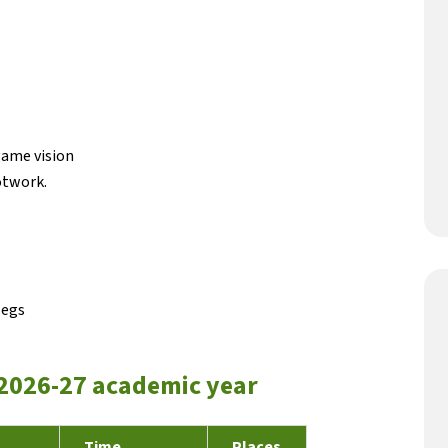
game vision
otwork.
legs
2026-27 academic year
Time
Places