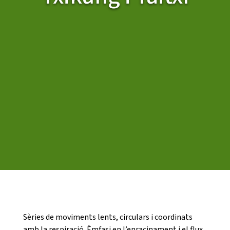
CASES DE COLÒNIES
ACCIÓ SOCIAL I JOVES
ESPLAIS
SUPORT TERCER SECTOR
Sèries de moviments lents, circulars i coordinats
amb la respiració. Èmfasi en l’enracinament i el flux