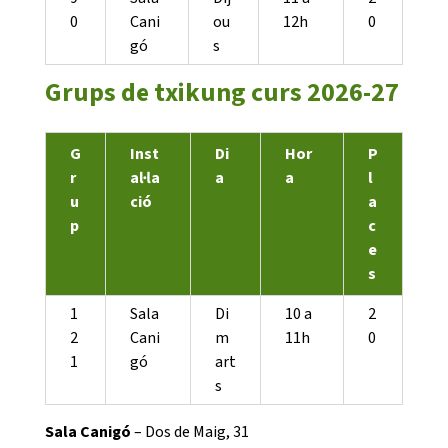
0
Cani
ou
12h
0
gó
s
Grups de txikung curs 2026-27
G
Inst
Di
Hor
P
r
al·la
a
a
l
u
ció
a
p
c
e
s
1
Sala
Di
10 a
2
2
Cani
m
11h
0
1
gó
art
s
Sala Canigó
– Dos de Maig, 31