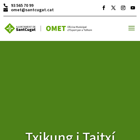
93 565 70 99
omet@santcugat.cat
ACTIVITATS D'ESTIU
MÓN ESCOLAR
ALBERG CENTRE ESPLAI
FORMACIÓ
Txikung i Taitxí