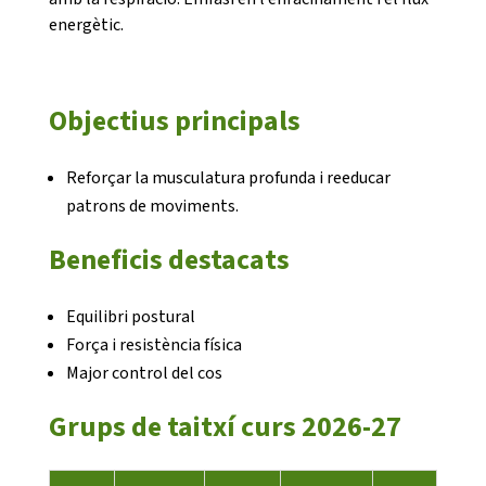
energètic.
Objectius principals
CONEIX FUNDESPLAI
Reforçar la musculatura profunda i reeducar
patrons de moviments.
La Fundació
Beneficis destacats
L'equip
Missió i valors
Equilibri postural
Els comptes clars
Força i resistència física
Major control del cos
Memòria d'activitats
Grups de taitxí curs 2026-27
Proposta educativa
ACTUALITAT