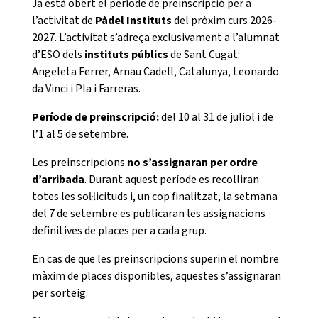
Ja està obert el període de preinscripció per a
l’activitat de
Pàdel Instituts
del pròxim curs 2026-
2027. L’activitat s’adreça exclusivament a l’alumnat
d’ESO dels
instituts públics
de Sant Cugat:
Angeleta Ferrer, Arnau Cadell, Catalunya, Leonardo
da Vinci i Pla i Farreras.
CONEIX FUNDESPLAI
Període de preinscripció:
del 10 al 31 de juliol i de
l’1 al 5 de setembre.
La Fundació
Les preinscripcions
no s’assignaran per ordre
L'equip
d’arribada
. Durant aquest període es recolliran
Missió i valors
totes les sol·licituds i, un cop finalitzat, la setmana
del 7 de setembre es publicaran les assignacions
Els comptes clars
definitives de places per a cada grup.
Memòria d'activitats
En cas de que les preinscripcions superin el nombre
Proposta educativa
màxim de places disponibles, aquestes s’assignaran
per sorteig.
ACTUALITAT