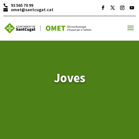
93 565 70 99
omet@santcugat.cat
ACTIVITATS D'ESTIU
MÓN ESCOLAR
Joves
ALBERG CENTRE ESPLAI
FORMACIÓ