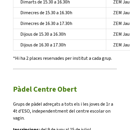
Dimarts de 15.30 a 16.30h
ZEM Jau
Dimecres de 15.30 a 16.30h
ZEM Jau
Dimecres de 16.30 a 17.30h
ZEM Jau
Dijous de 15.30 a 16.30h
ZEM Jau
Dijous de 16.30 a 17.30h
ZEM Jau
*Hi ha 2 places reservades per institut a cada grup.
Pàdel Centre Obert
Grups de pàdel adreçats a tots els i les joves de 1r a
4t d’ESO, independentment del centre escolar on
vagin.
Inscripcions:
del 9 de juny al 15 de juliol.