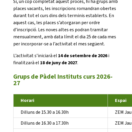
Si, un cop completat aquest procés, hi ha grups amb
places vacants, les inscripcions romandran obertes
durant tot el curs dins dels terminis establerts. En
Notícies
aquest cas, les places s’atorgaran per ordre
Butlletins
d’inscripció. Les noves altes es podran tramitar
mensualment, amb data límit el dia 25 de cada mes
Diari de la Fundació
per incorporar-se a l’activitat el mes següent.
Fundesplai als mitjans
L’activitat s’iniciarà el
14 de setembre de 2026
i
Xarxes socials
finalitzarà el
18 de juny de 2027
.
Grups de Pàdel Instituts curs 2026-
COL·LABORA
27
Fes voluntariat
Horari
Espai
Fes un donatiu
Dilluns de 15.30 a 16.30h
ZEM Jau
Treballa amb nosaltres
Dilluns de 16.30 a 17.30h
ZEM Jau