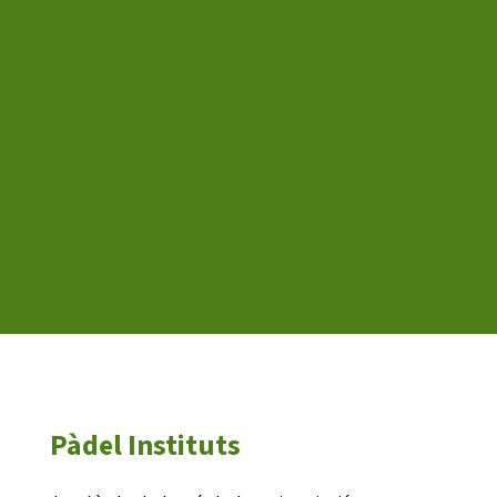
CASES DE COLÒNIES
ACCIÓ SOCIAL I JOVES
ESPLAIS
SUPORT TERCER SECTOR
Pàdel Instituts