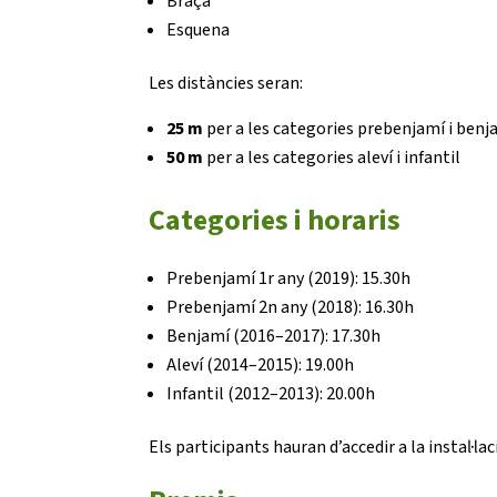
Braça
Esquena
Les distàncies seran:
25 m
per a les categories prebenjamí i benj
50 m
per a les categories aleví i infantil
Categories i horaris
Prebenjamí 1r any (2019): 15.30h
Prebenjamí 2n any (2018): 16.30h
Benjamí (2016–2017): 17.30h
Aleví (2014–2015): 19.00h
Infantil (2012–2013): 20.00h
Els participants hauran d’accedir a la instal·la