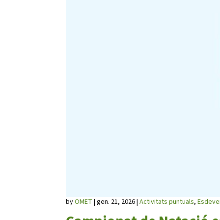
L'equip
Missió i valo
Els comptes 
Memòria d'ac
Proposta ed
by
OMET
|
gen. 21, 2026
|
Activitats puntuals
,
Esdeve