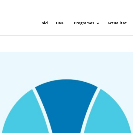
Inici
OMET
Programes
Actualitat
MÓN ESCOLAR
ALBERG CENTRE
CCIÓ SOCIAL I JOVES
ESPLAIS
ACTUALITAT
COL
Notícies