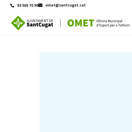
omet@santcugat.cat
93 565 70 99
ACTIVITATS D'ESTIU
CASES DE COLÒNIES
A
CONEIX FUNDESPLAI
La Fundació