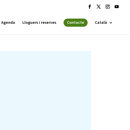
Agenda
Lloguers i reserves
Contacte
Català
 ESPLAI
FORMACIÓ
SUPORT TERCER SECTOR
·LABORA
Fes voluntariat