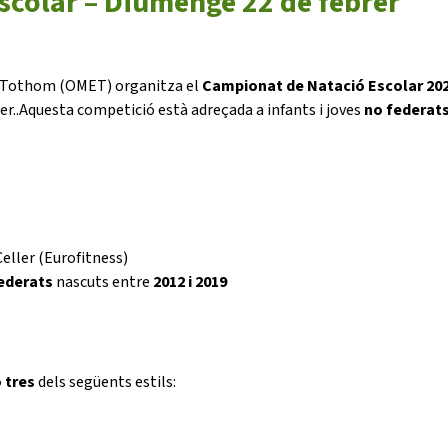
scolar – Diumenge 22 de febrer
 a Tothom (OMET) organitza el
Campionat de Natació Escolar 20
er..Aquesta competició està adreçada a infants i joves
no federat
eller (Eurofitness)
ederats
nascuts entre
2012 i 2019
o tres
dels següents estils: