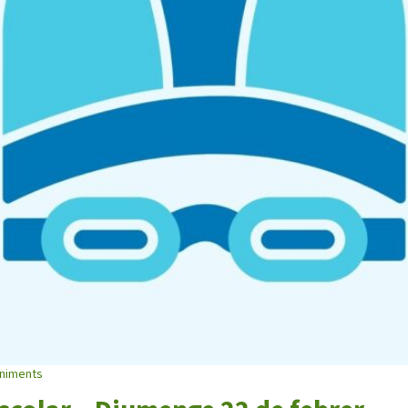
Butlletins
rs
Diari de la Fundació
clars
Fundesplai als mitjans
tivitats
Xarxes socials
ucativa
niments