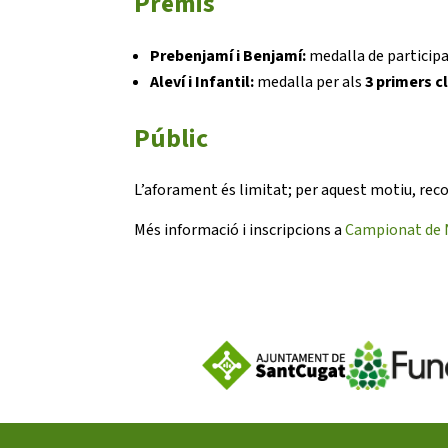
Premis
Prebenjamí i Benjamí:
medalla de participac
Aleví i Infantil:
medalla per als
3 primers c
Públic
L’aforament és limitat; per aquest motiu, r
Més informació i inscripcions a
Campionat de N