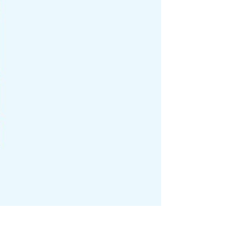
Fes un donatiu
Treballa amb nosaltres