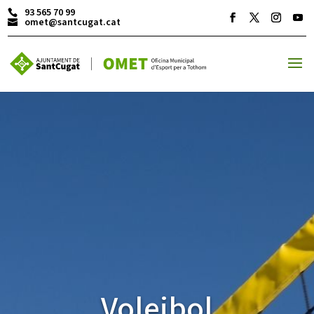
93 565 70 99
omet@santcugat.cat
ACTIVITATS D'ESTIU
MÓN ESCOLAR
ALBERG CENTRE ESPLAI
FORMACIÓ
Voleibol