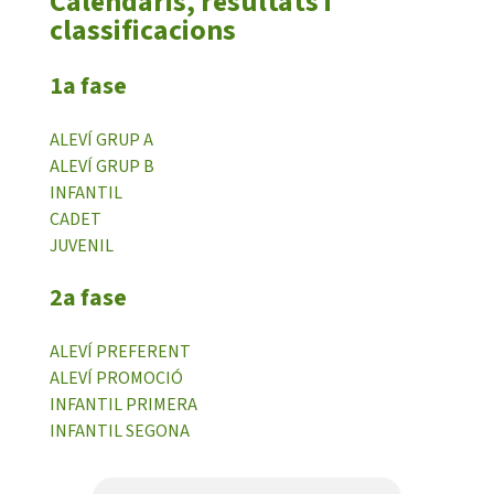
Calendaris, resultats i
classificacions
Notícies
1a fase
Butlletins
ALEVÍ GRUP A
Diari de la Fundació
ALEVÍ GRUP B
Fundesplai als mitjans
INFANTIL
CADET
Xarxes socials
JUVENIL
COL·LABORA
2a fase
ALEVÍ PREFERENT
Fes voluntariat
ALEVÍ PROMOCIÓ
Fes un donatiu
INFANTIL PRIMERA
INFANTIL SEGONA
Treballa amb nosaltres