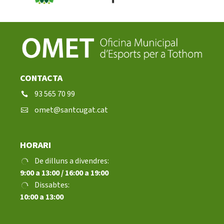
Notícies
Butlletins
Diari de la Fundació
CONTACTA
Fundesplai als mitjans
93 565 70 99
Xarxes socials
omet@santcugat.cat
COL·LABORA
HORARI
Fes voluntariat
De dilluns a divendres:
9:00 a 13:00 / 16:00 a 19:00
Fes un donatiu
Dissabtes:
10:00 a 13:00
Treballa amb nosaltres