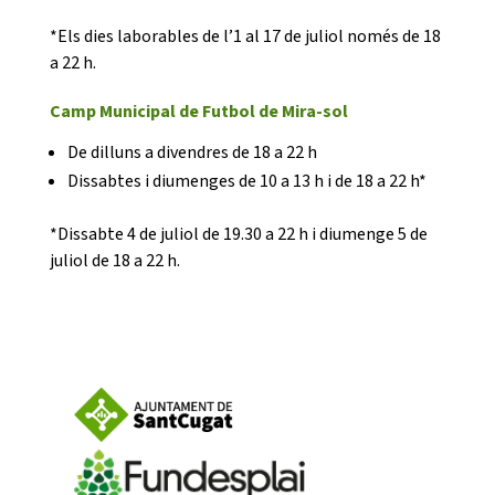
*Els dies laborables de l’1 al 17 de juliol només de 18
a 22 h.
Camp Municipal de Futbol de Mira-sol
CONEIX FUNDESPLAI
De dilluns a divendres de 18 a 22 h
Dissabtes i diumenges de 10 a 13 h i de 18 a 22 h*
La Fundació
*Dissabte 4 de juliol de 19.30 a 22 h i diumenge 5 de
juliol de 18 a 22 h.
L'equip
Missió i valors
Els comptes clars
Memòria d'activitats
Proposta educativa
ACTUALITAT