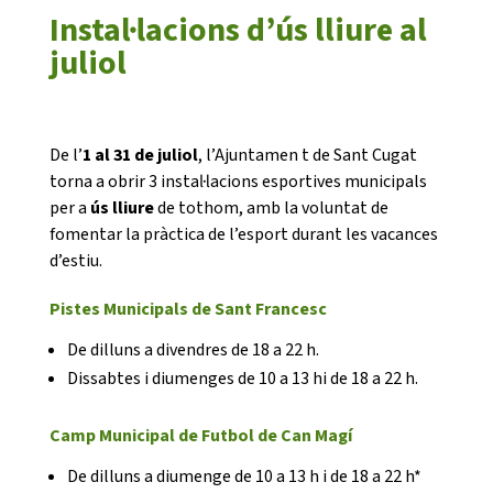
Instal·lacions d’ús lliure al
juliol
CASES DE COLÒNIES
De l’
1 al 31 de juliol
, l’Ajuntamen t de Sant Cugat
ACCIÓ SOCIAL I JOVES
torna a obrir 3 instal·lacions esportives municipals
per a
ús lliure
de tothom, amb la voluntat de
fomentar la pràctica de l’esport durant les vacances
d’estiu.
ESPLAIS
Pistes Municipals de Sant Francesc
De dilluns a divendres de 18 a 22 h.
SUPORT TERCER SECTOR
Dissabtes i diumenges de 10 a 13 hi de 18 a 22 h.
Camp Municipal de Futbol de Can Magí
De dilluns a diumenge de 10 a 13 h i de 18 a 22 h*