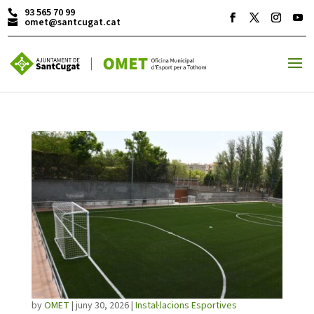
93 565 70 99
omet@santcugat.cat
ACTIVITATS D'ESTIU
MÓN ESCOLAR
ALBERG CENTRE ESPLAI
FORMACIÓ
by
OMET
|
juny 30, 2026
|
Instal·lacions Esportives