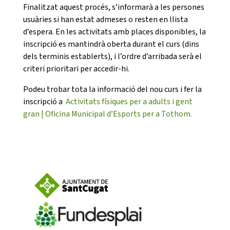
Finalitzat aquest procés, s’informarà a les persones
usuàries si han estat admeses o resten en llista
d’espera. En les activitats amb places disponibles, la
inscripció es mantindrà oberta durant el curs (dins
dels terminis establerts), i l’ordre d’arribada serà el
criteri prioritari per accedir-hi.
CONEIX FUNDESPLAI
Podeu trobar tota la informació del nou curs i fer la
inscripció a
Activitats físiques per a adults i gent
La Fundació
gran | Oficina Municipal d’Esports per a Tothom.
L'equip
Missió i valors
Els comptes clars
Memòria d'activitats
Proposta educativa
ACTUALITAT