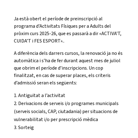
CASES DE COLÒNIES
Ja està obert el període de preinscripció al
programa d’Activitats Físiques per a Adults del
pròxim curs 2025-26, que es passarà a dir «ACTIVA’T,
CUIDA’T i FES ESPORT»..
ACCIÓ SOCIAL I JOVES
A diferència dels darrers cursos, la renovació ja no és
automàtica i s’ha de fer durant aquest mes de juliol
que obrim el període d’inscripcions. Un cop
ESPLAIS
finalitzat, en cas de superar places, els criteris
d’admissió seran els següents:
Antiguitat a l’activitat
SUPORT TERCER SECTOR
Derivacions de serveis i/o programes municipals
(serveis socials, CAP, ciutadania) per situacions de
vulnerabilitat i/o per prescripció mèdica
Sorteig