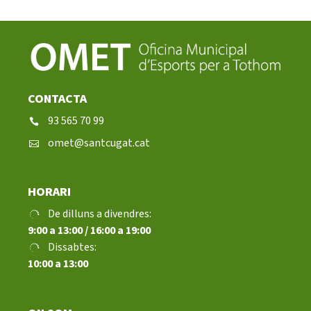
Notícies
Butlletins
Diari de la Fundació
CONTACTA
Fundesplai als mitjans
93 565 70 99
omet@santcugat.cat
Xarxes socials
COL·LABORA
HORARI
De dilluns a divendres:
Fes voluntariat
9:00 a 13:00 / 16:00 a 19:00
Dissabtes:
Fes un donatiu
10:00 a 13:00
Treballa amb nosaltres