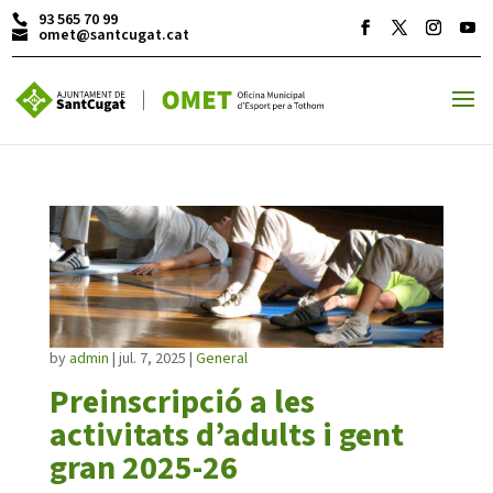
93 565 70 99
omet@santcugat.cat
ACTIVITATS D'ESTIU
MÓN ESCOLAR
ALBERG CENTRE ESPLAI
by
admin
|
jul. 7, 2025
|
General
Preinscripció a les
activitats d’adults i gent
FORMACIÓ
gran 2025-26