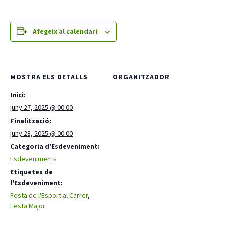
Afegeix al calendari
CONEIX FUNDESPLAI
MOSTRA ELS DETALLS
ORGANITZADOR
Inici:
La Fundació
juny 27, 2025 @ 00:00
L'equip
Finalització:
juny 28, 2025 @ 00:00
Missió i valors
Categoria d'Esdeveniment:
Els comptes clars
Esdeveniments
Etiquetes de
Memòria d'activitats
l'Esdeveniment:
Proposta educativa
Festa de l'Esport al Carrer
,
Festa Major
ACTUALITAT