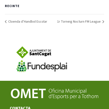
RECINTE
Notícies
Cloenda d’Handbol Escolar
1r Torneig Nocturn FM League
Butlletins
Diari de la Fundació
Fundesplai als mitjans
Xarxes socials
COL·LABORA
Fes voluntariat
Fes un donatiu
Treballa amb nosaltres
CONTACTA