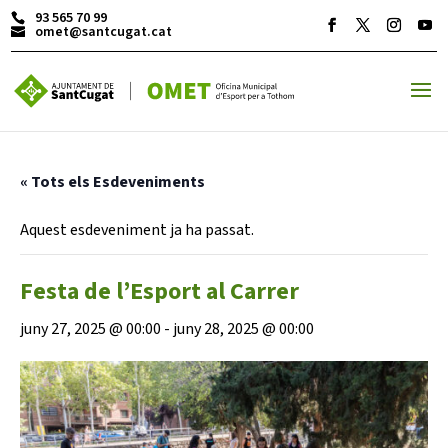
93 565 70 99
omet@santcugat.cat
ACTIVITATS D'ESTIU
« Tots els Esdeveniments
MÓN ESCOLAR
Aquest esdeveniment ja ha passat.
Festa de l’Esport al Carrer
ALBERG CENTRE ESPLAI
juny 27, 2025 @ 00:00
-
juny 28, 2025 @ 00:00
FORMACIÓ