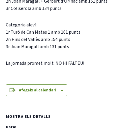
2n Joan Maragall + Gerbert d’Orlhac amb 151 punts
3r Collserola amb 134 punts
Categoria aleví:
1r Turó de Can Mates 1 amb 161 punts
2n Pins del Vallès amb 154 punts
CONEIX FUNDESPLAI
3r Joan Maragall amb 131 punts
La Fundació
La jornada promet molt. NO HI FALTEU!
L'equip
Missió i valors
Afegeix al calendari
Els comptes clars
Memòria d'activitats
Proposta educativa
MOSTRA ELS DETALLS
Data:
ACTUALITAT