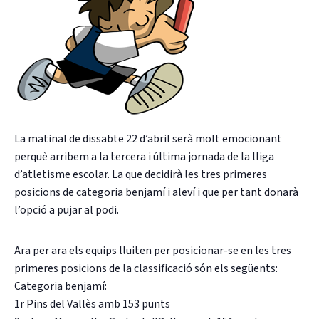
CASES DE COLÒNIES
ACCIÓ SOCIAL I JOVES
La matinal de dissabte 22 d’abril serà molt emocionant
perquè arribem a la tercera i última jornada de la lliga
ESPLAIS
d’atletisme escolar. La que decidirà les tres primeres
posicions de categoria benjamí i aleví i que per tant donarà
l’opció a pujar al podi.
SUPORT TERCER SECTOR
Ara per ara els equips lluiten per posicionar-se en les tres
primeres posicions de la classificació són els següents:
Categoria benjamí:
1r Pins del Vallès amb 153 punts