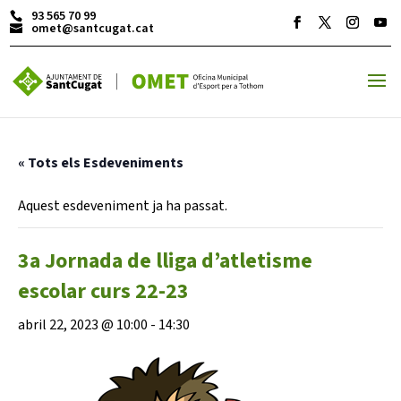
93 565 70 99
omet@santcugat.cat
ACTIVITATS D'ESTIU
« Tots els Esdeveniments
MÓN ESCOLAR
Aquest esdeveniment ja ha passat.
3a Jornada de lliga d’atletisme
ALBERG CENTRE ESPLAI
escolar curs 22-23
abril 22, 2023 @ 10:00
-
14:30
FORMACIÓ