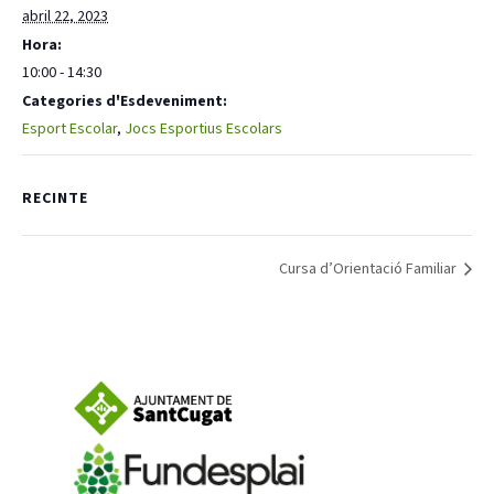
abril 22, 2023
Hora:
Notícies
10:00 - 14:30
Categories d'Esdeveniment:
Butlletins
Esport Escolar
,
Jocs Esportius Escolars
Diari de la Fundació
Fundesplai als mitjans
RECINTE
Xarxes socials
Cursa d’Orientació Familiar
COL·LABORA
Fes voluntariat
Fes un donatiu
Treballa amb nosaltres