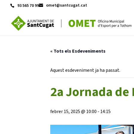
omet@santcugat.cat
93 565 70 99
ACTIVITATS D'ESTIU
« Tots els Esdeveniments
CASES DE COLÒNIES
A
Aquest esdeveniment ja ha passat.
2a Jornada de L
febrer 15, 2025 @ 10:00
-
14:15
CONEIX FUNDESPLAI
La Fundació