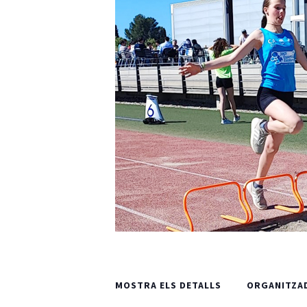
L'equip
Missió i valo
Els comptes 
Memòria d'ac
Proposta ed
MOSTRA ELS DETALLS
ORGANITZA