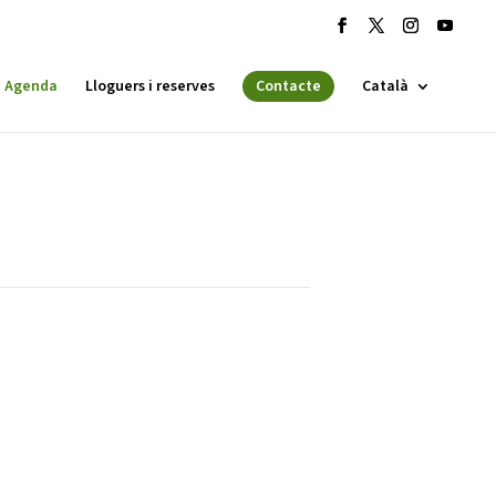
Agenda
Lloguers i reserves
Contacte
Català
 ESPLAI
FORMACIÓ
SUPORT TERCER SECTOR
·LABORA
Fes voluntariat