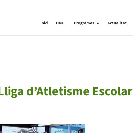
Inici
OMET
Programes
Actualitat
MÓN ESCOLAR
ALBERG CENTRE
CCIÓ SOCIAL I JOVES
ESPLAIS
liga d’Atletisme Escolar
ACTUALITAT
COL
Notícies