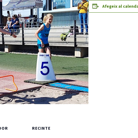
Butlletins
Afegeix al calend
rs
Diari de la Fundació
clars
Fundesplai als mitjans
tivitats
Xarxes socials
ucativa
DOR
RECINTE