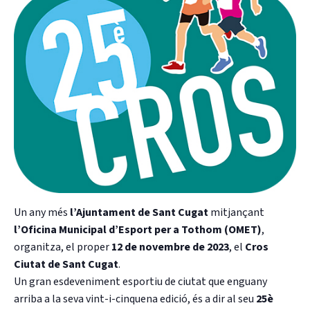
CASES DE COLÒNIES
ACCIÓ SOCIAL I JOVES
ESPLAIS
Un any més
l’Ajuntament de Sant Cugat
mitjançant
l’Oficina Municipal d’Esport per a Tothom (OMET)
,
SUPORT TERCER SECTOR
organitza, el proper
12 de novembre de 2023
, el
Cros
Ciutat de Sant Cugat
.
Un gran esdeveniment esportiu de ciutat que enguany
arriba a la seva vint-i-cinquena edició, és a dir al seu
25è