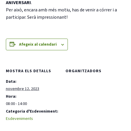
ANIVERSARI
.
Per això, encara amb més motiu, has de venir a córrer i a
participar. Serà impressionant!
CONEIX FUNDESPLAI
Afegeix al calendari
La Fundació
L'equip
MOSTRA ELS DETALLS
ORGANITZADORS
Missió i valors
Data:
novembre 12, 2023
Els comptes clars
Hora:
Memòria d'activitats
08:00 - 14:00
Categoria d'Esdeveniment:
Proposta educativa
Esdeveniments
ACTUALITAT