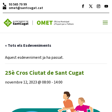
93 565 70 99
omet@santcugat.cat
ACTIVITATS D'ESTIU
« Tots els Esdeveniments
MÓN ESCOLAR
Aquest esdeveniment ja ha passat.
25è Cros Ciutat de Sant Cugat
ALBERG CENTRE ESPLAI
novembre 12, 2023 @ 08:00
-
14:00
FORMACIÓ