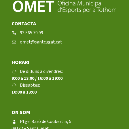
CONTACTA
93 565 70 99
CONEIX FUNDESPLAI
omet@santcugat.cat
La Fundació
HORARI
L'equip
De dilluns a divendres:
9:00 a 13:00 / 16:00 a 19:00
Missió i valors
Dissabtes:
Els comptes clars
10:00 a 13:00
Memòria d'activitats
Proposta educativa
ON SOM
Ptge. Baró de Coubertin, 5
ACTUALITAT
08172 – Sant Cugat