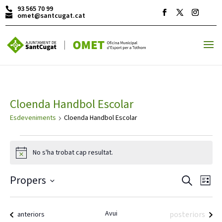
93 565 70 99
omet@santcugat.cat
ACTIVITATS D'ESTIU
Cloenda Handbol Escolar
MÓN ESCOLAR
Esdeveniments
Cloenda Handbol Escolar
ALBERG CENTRE ESPLAI
No s'ha trobat cap resultat.
Avís
Navega
Nav
Propers
Cerca
Llista
de
visual
Selecciona
vis
FORMACIÓ
i
una
Esd
Avui
Esdeveniments
cerca
Esdeveniments
posteriors
anteriors
data.